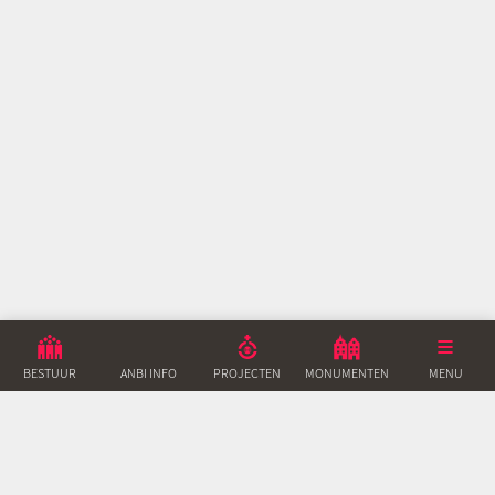
BESTUUR
ANBI INFO
PROJECTEN
MONUMENTEN
ACTUEEL
MENU